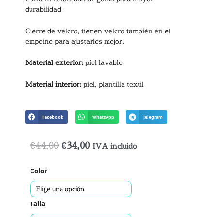
durabilidad.
Cierre de velcro, tienen velcro también en el
empeine para ajustarles mejor.
Material exterior:
piel lavable
Material interior:
piel, plantilla textil
Facebook
WhatsApp
Telegram
El
El
€
44,00
€
34,00
IVA incluido
precio
precio
Sandalias
Color
original
actual
Ricardo
era:
es:
Lavables
cantidad
€44,00.
€34,00.
Talla