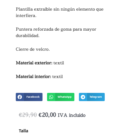
Plantilla extraíble sin ningún elemento que
interfiera.
Puntera reforzada de goma para mayor
durabilidad.
Cierre de velcro.
Material exterior:
textil
Material interior:
textil
Facebook
WhatsApp
Telegram
El
El
€
29,90
€
20,00
IVA incluido
precio
precio
Merceditas
Talla
original
actual
Jane