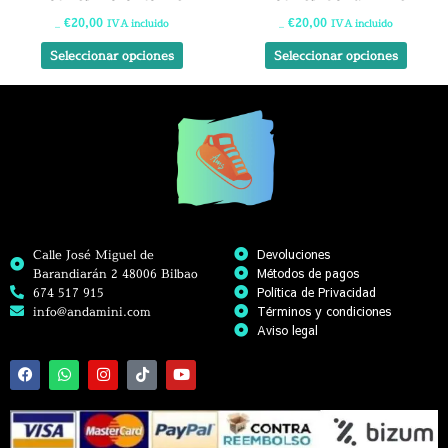
página
págin
€
20,00
€
20,00
IVA incluido
IVA incluido
de
de
€
47,90
€
49,00
producto
produ
Seleccionar opciones
Seleccionar opciones
Calle José Miguel de
Devoluciones
Barandiarán 2 48006 Bilbao
Métodos de pagos
674 517 915
Política de Privacidad
info@andamini.com
Términos y condiciones
Aviso legal
F
W
I
T
Y
a
h
n
i
o
c
a
s
k
u
e
t
t
t
t
b
s
a
o
u
o
a
g
k
b