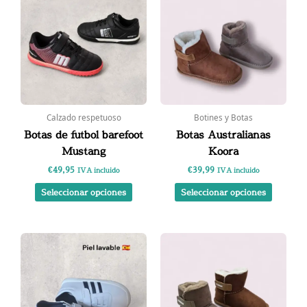
tiene
tiene
múltiples
múltipl
variantes.
variante
Las
Las
opciones
opcione
se
se
pueden
pueden
elegir
elegir
Calzado respetuoso
Botines y Botas
en
en
Botas de futbol barefoot
Botas Australianas
la
la
Mustang
Koora
página
página
€
49,95
€
39,99
de
de
IVA incluido
IVA incluido
producto
product
Seleccionar opciones
Seleccionar opciones
Rango
Este
Este
de
producto
product
precios:
tiene
tiene
desde
€57,00
múltiples
múltipl
hasta
variantes.
variante
€59,00