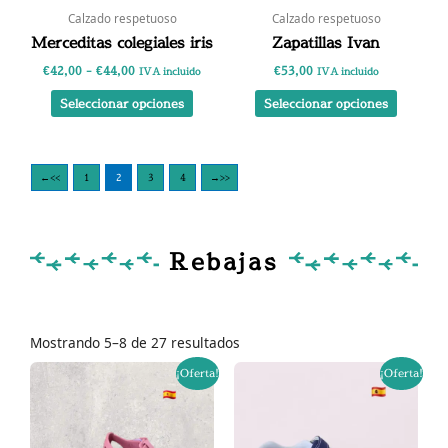
elegir
elegir
Calzado respetuoso
Calzado respetuoso
en
en
Merceditas colegiales iris
Zapatillas Ivan
la
la
€
42,00
-
€
44,00
€
53,00
IVA incluido
IVA incluido
página
página
de
de
Seleccionar opciones
Seleccionar opciones
producto
product
←
1
2
3
4
→
Rebajas
Ordenado
por
Mostrando 5–8 de 27 resultados
los
últimos
El
El
El
El
Este
Este
¡Oferta!
¡Oferta!
precio
precio
precio
precio
producto
product
original
actual
original
actual
tiene
tiene
era:
es:
era:
es:
€28,95.
€23,90.
€29,90.
€23,90.
múltiples
múltipl