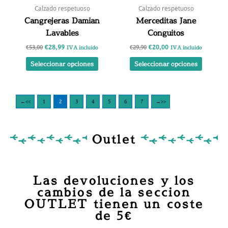
elegir
elegir
Calzado respetuoso
Calzado respetuoso
en
en
Cangrejeras Damian
Merceditas Jane
la
la
Lavables
Conguitos
página
página
€
28,99
€
20,00
€
53,00
€
29,90
de
de
IVA incluido
IVA incluido
producto
product
Seleccionar opciones
Seleccionar opciones
←
1
2
3
4
5
6
7
→
Outlet
Las devoluciones y los
cambios de la seccion
OUTLET tienen un coste
de 5€