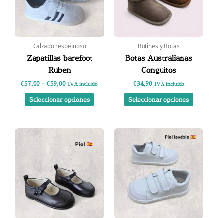
Las
Las
opciones
opcione
se
se
pueden
pueden
elegir
elegir
Calzado respetuoso
Botines y Botas
en
en
Zapatillas barefoot
Botas Australianas
la
la
Ruben
Conguitos
página
página
€
57,00
-
€
59,00
€
34,90
de
de
IVA incluido
IVA incluido
producto
product
Seleccionar opciones
Seleccionar opciones
Rango
Este
Este
de
producto
product
precios:
tiene
tiene
desde
€42,00
múltiples
múltipl
hasta
variantes.
variante
€44,00
Las
Las
opciones
opcione
se
se
pueden
pueden