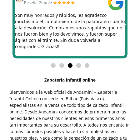
Reseña Google
Son muy honrados y rápidos, les agradezco
Sup
o
muchísimo el cumplimiento de la palabra en cuanto
de 
e lo
a la devolución. Compramos unos zapatitos que no
ter
nos fueron bien y los devolvimos, y fueron super
ayu
ágiles con el trámite. Sin duda volvería a
tam
ta
comprarles. Gracias!!
pre
Zapatería infantil online
Bienvenidos a la web oficial de Andamini – Zapatería
Infantil Online con sede en Bilbao (País Vasco),
especialistas en la venta de todo tipo de calzado infantil
online. Desde Andamini conocemos de primera mano las
necesidades de nuestros clientes en esos primeros años
tan importantes para su desarrollo. A todos nos encanta ir
lo más cómodos posibles y hacerlo sin molestias en
nuestros pies. Nada como la sensación de un calzado a tu