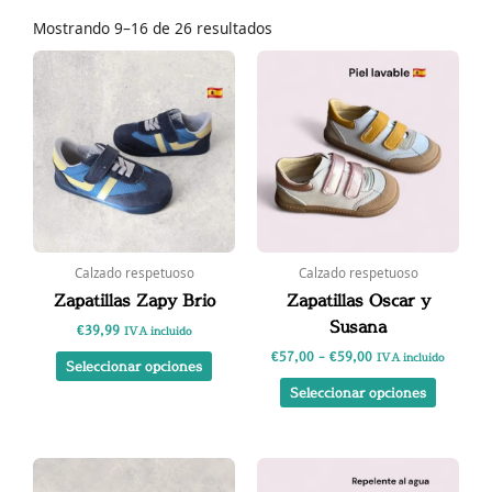
Ordenado
por
Mostrando 9–16 de 26 resultados
los
últimos
Rango
Este
Este
de
producto
product
precios:
tiene
tiene
desde
€57,00
múltiples
múltipl
hasta
variantes.
variante
€59,00
Las
Las
opciones
opcione
se
se
pueden
pueden
elegir
elegir
Calzado respetuoso
Calzado respetuoso
en
en
Zapatillas Zapy Brio
Zapatillas Oscar y
la
la
Susana
€
39,99
IVA incluido
página
página
€
57,00
-
€
59,00
de
de
IVA incluido
Seleccionar opciones
producto
product
Seleccionar opciones
Este
Este
producto
product